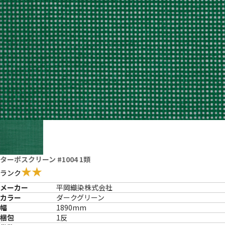
ターポスクリーン #1004 1類
★★
ランク
メーカー
平岡織染株式会社
カラー
ダークグリーン
幅
1890mm
梱包
1反