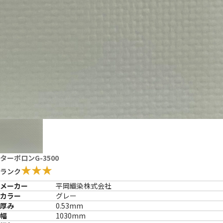
ターポロンG-3500
★★★
ランク
メーカー
平岡織染株式会社
カラー
グレー
厚み
0.53mm
幅
1030mm