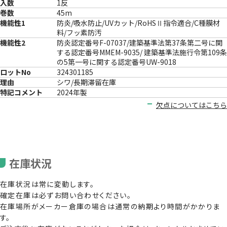
入数
1反
巻数
45m
機能性1
防炎/吸水防止/UVカット/RoHSⅡ指令適合/C種膜材
料/フッ素防汚
機能性2
防炎認定番号F-07037/建築基準法第37条第二号に関
する認定番号MMEM-9035/ 建築基準法施行令第109条
の5第一号に関する認定番号UW-9018
ロットNo
324301185
理由
シワ/長期滞留在庫
特記コメント
2024年製
欠点についてはこちら
在庫状況
在庫状況は常に変動します。
確定在庫は必ずお問い合わせください。
在庫場所がメーカー倉庫の場合は通常の納期より時間がかかりま
す。