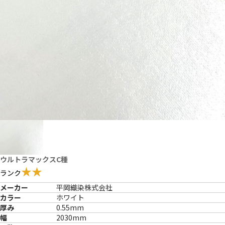
ウルトラマックスC種
★★
ランク
メーカー
平岡織染株式会社
カラー
ホワイト
厚み
0.55mm
幅
2030mm