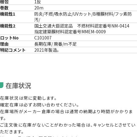
梱包
1反
巻数
20m
機能性1
防炎/不燃/吸水防止/UVカット/B種膜材料/フッ素防
汚/
機能性2
国土交通大臣認定品 不燃材料認定番号NM-0414
指定建築膜材料認定番号MMEM-0009
ロットNo
C101007
理由
長期在庫/ 廃番/ｍ不足
特記コメント
2021年製造。
在庫状況
在庫状況は常に変動します。
確定在庫は必ずお問い合わせください。
在庫場所がメーカー倉庫の場合は通常の納期より時間がかかりま
す。
ご注文後に在庫がないことがわかった場合は、キャンセルとさせてい
ただきます。