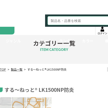
ログイン
ジャンル
メーカー
ランク
カラー
カテゴリー一覧
ITEM CATEGORY
TOP
製品一覧
する～ねっと® LK1500NP防炎
する～ねっと® LK1500NP防炎