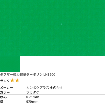
タフザー強力軽量ターポリン LN1200
★★
ランク
メーカー
カンボウプラス株式会社
カラー
ワカタケ
厚み
0.25mm
幅
920mm