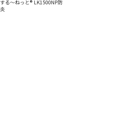
する～ねっと® LK1500NP防
炎