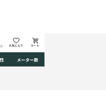
カート
お気に入り
イン
性
メーター数