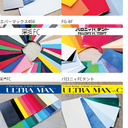
エバーマックス450
FG-8F
彩®FC
パロニィFCテント