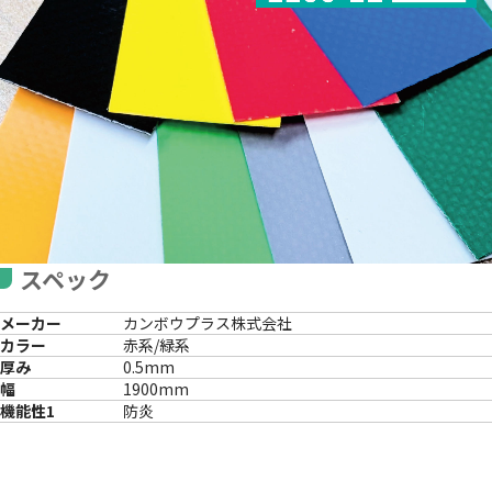
スペック
メーカー
カンボウプラス株式会社
カラー
赤系/緑系
厚み
0.5mm
幅
1900mm
機能性1
防炎