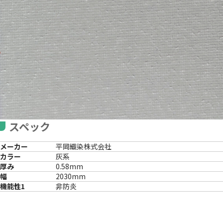
スペック
メーカー
平岡織染株式会社
カラー
灰系
厚み
0.58mm
幅
2030mm
機能性1
非防炎