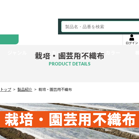
ログイン
ジャンル
メーカー
ランク
カラー
栽培・園芸用不織布
PRODUCT DETAILS
トップ
製品紹介
栽培・園芸用不織布