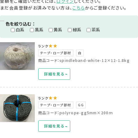
金額をご確認いただくには、
ログイン
してください。
まだ会員登録がお済みでない方は、
こちら
からご登録ください。
色を絞り込む：
白系
黒系
黄系
緑系
茶系
★★
ランク
テープ・ロープ部材
白
商品コード：spindleband-white-12×12-1.8kg
詳細を見る
★★
ランク
テープ・ロープ部材
GG
商品コード：polyrope-gg5mm×200ｍ
詳細を見る