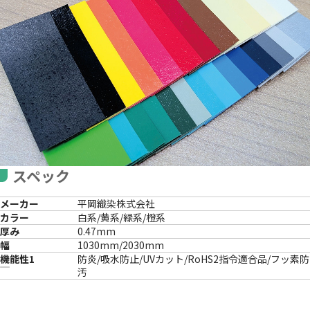
スペック
メーカー
平岡織染株式会社
カラー
白系/黄系/緑系/橙系
厚み
0.47mm
幅
1030mm/2030mm
機能性1
防炎/吸水防止/UVカット/RoHS2指令適合品/フッ素防
汚